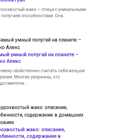
снохвостый жако — птица с уникальными
 попугаев способностями. Она...
мый умный попугай на планете –
ко Алекс
овеку свойственно считать себя венцом
рения. Многие уверенны, что
дставители...
рохвостый жако: описание,
обенности, содержание в