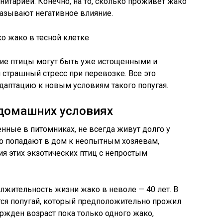
анитарией. Конечно, на то, сколько проживет жако
казывают негативное влияние.
ие птицы могут быть уже истощенными и
страшный стресс при перевозке. Все это
адаптацию к новым условиям такого попугая.
 домашних условиях
ные в питомниках, не всегда живут долго у
то попадают в дом к неопытным хозяевам,
я этих экзотических птиц с непростым
лжительность жизни жако в неволе — 40 лет. В
ся попугай, который предположительно прожил
ржден возраст пока только одного жако,