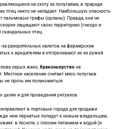
равляющихся на охоту за попугаями, в природе
 этих птиц никто не нападает. Наибольшую опасность
т пальмовые грифы (орланы). Правда, они не
, скорее защищают свою территорию (гнездо и
и скандальных птиц.
з-за разорительных налетов на фермерские
натых к вредителям и отстреливают их из ружей.
тлова серых жако,
браконьерство
на
. Местное население считает мясо попугаев
ты не прочь им полакомиться.
 целях и для проведения ритуалов.
ереправляют в портовые города для продажи
ежде чем пернатые попадут к новым владельцам,
виях: в тесноте, с плохим питанием и водой (и