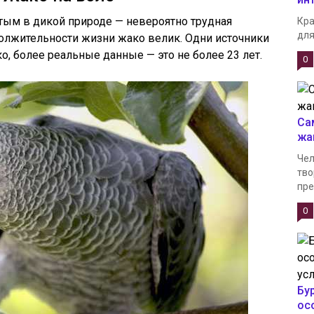
ым в дикой природе — невероятно трудная
Кра
для
должительности жизни жако велик. Одни источники
ко, более реальные данные — это не более 23 лет.
0
Са
жа
Чел
тво
пре
0
Бу
ос