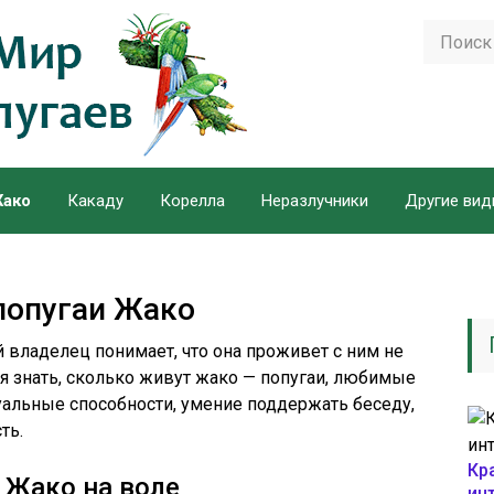
ако
Какаду
Корелла
Неразлучники
Другие ви
попугаи Жако
 владелец понимает, что она проживет с ним не
тся знать, сколько живут жако — попугаи, любимые
альные способности, умение поддержать беседу,
ть.
Кр
 Жако на воле
ин