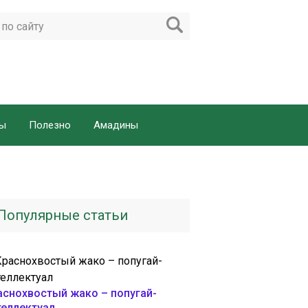
ды
Полезно
Амадины
Популярные статьи
аснохвостый жако – попугай-
теллектуал