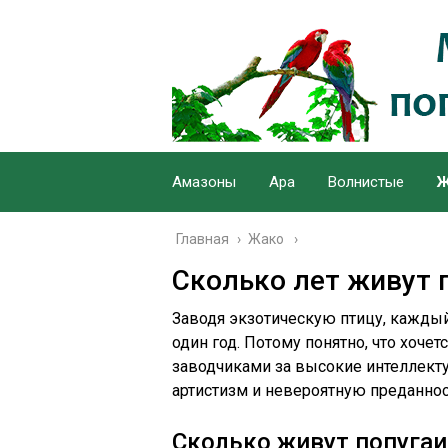
Амазоны
Ара
Волнистые
Ж
Главная
›
Жако
Сколько лет живут 
Заводя экзотическую птицу, каждый
один год. Потому понятно, что хоче
заводчиками за высокие интеллекту
артистизм и невероятную преданнос
Сколько живут попугаи