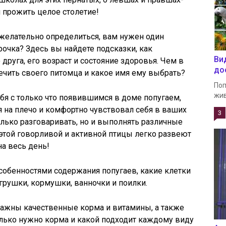
ен прожить целое столетие!
, желательно определиться, вам нужен один
рочка? Здесь вы найдете подсказки, как
Ви
друга, его возраст и состояние здоровья. Чем в
до
чить своего питомца и какое имя ему выбрать?
Поп
жив
ебя с только что появившимся в доме попугаем,
я на плечо и комфортно чувствовал себя в ваших
3
олько разговаривать, но и выполнять различные
этой говорливой и активной птицы легко развеют
на весь день!
особенностями содержания попугаев, какие клетки
грушки, кормушки, ванночки и поилки.
ажны качественные корма и витамины, а также
олько нужно корма и какой подходит каждому виду