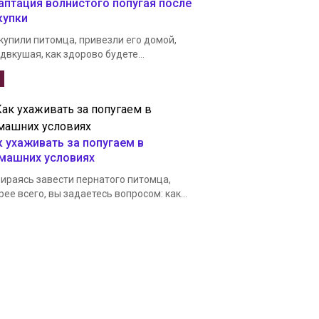
аптация волнистого попугая после
купки
купили питомца, привезли его домой,
двкушая, как здорово будете...
к ухаживать за попугаем в
машних условиях
ираясь завести пернатого питомца,
рее всего, вы задаетесь вопросом: как...