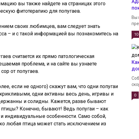
Ад
рмацию вы также найдете на страницах этого
по
ическую фитотерапию для попугаев.
Вы 
пре
ением своих любимцев, вам следует знать
сса – и с такой информацией вы познакомитесь на
10
гаев считается их прямо патологическая
Ка
ешаемая проблема, и на сайте вы узнаете
до
сор от попугаев.
Соб
ско
олее, если не одного) скажут вам, что одни попугаи
крикливыми, одни активны весь день, игривы и
0
держанны и солидны. Кажется, разве бывают
 птицы? Конечно, бывают! Ведь попугаи – как
и индивидуальные особенности. Само собой,
ко любая птица может стать исключением из