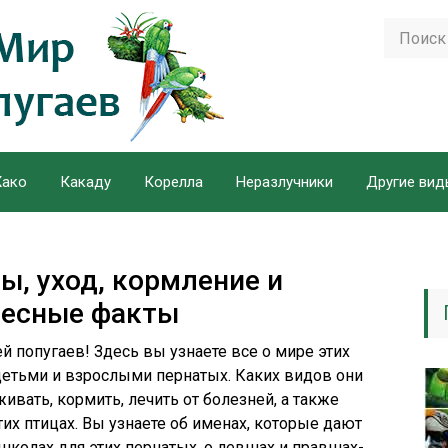
ако
Какаду
Корелла
Неразлучники
Другие вид
ды, уход, кормление и
ресные факты
й попугаев! Здесь вы узнаете все о мире этих
етьми и взрослыми пернатых. Каких видов они
ивать, кормить, лечить от болезней, а также
их птицах. Вы узнаете об именах, которые дают
школах для этих пернатых, о левшах и правшах-