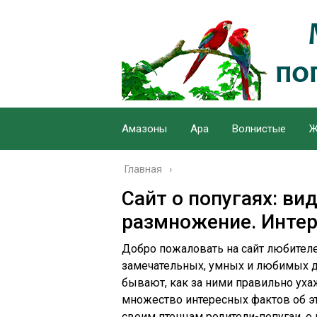
Амазоны
Ара
Волнистые
Ж
Главная
Сайт о попугаях: ви
размножение. Инте
Добро пожаловать на сайт любителе
замечательных, умных и любимых д
бывают, как за ними правильно ухаж
множество интересных фактов об эт
своим птенцам родители-попугаи, о 