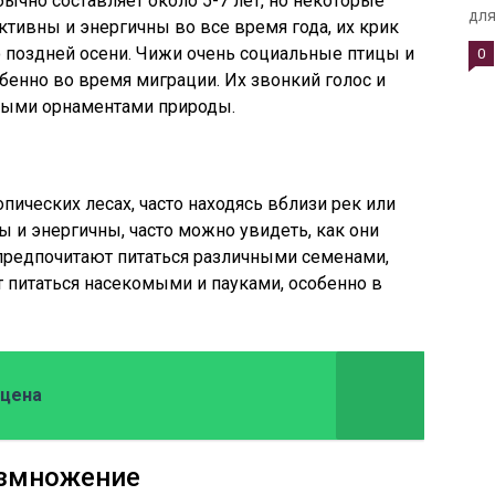
чно составляет около 5-7 лет, но некоторые
для.
активны и энергичны во все время года, их крик
 поздней осени. Чижи очень социальные птицы и
0
бенно во время миграции. Их звонкий голос и
ными орнаментами природы.
пических лесах, часто находясь вблизи рек или
ы и энергичны, часто можно увидеть, как они
 предпочитают питаться различными семенами,
т питаться насекомыми и пауками, особенно в
 цена
азмножение